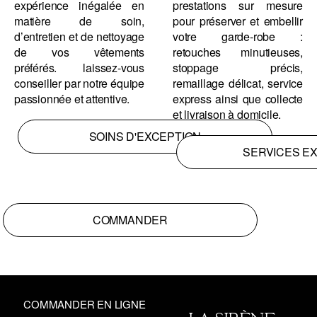
expérience inégalée en
prestations sur mesure
matière de soin,
pour préserver et embellir
d’entretien et de nettoyage
votre garde-robe :
de vos vêtements
retouches minutieuses,
préférés. laissez-vous
stoppage précis,
conseiller par notre équipe
remaillage délicat, service
passionnée et attentive.
express ainsi que collecte
et livraison à domicile.
SOINS D'EXCEPTION
SERVICES E
COMMANDER
COMMANDER EN LIGNE