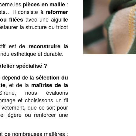
ncerne les
:
pièces en maille
ets… Il consiste à
reformer
avec une aiguille
ou filées
 restaurer la structure du tricot
ctif est de
reconstruire la
ndu esthétique et durable.
telier spécialisé ?
on dépend de la
sélection du
, et de la
te
maîtrise de la
ène, nous évaluons
age et choisissons un fil
e vêtement, que ce soit pour
re légère ou renforcer une
nt de nombreuses matières :