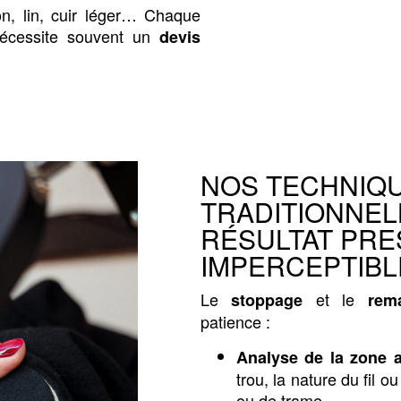
on, lin, cuir léger… Chaque
nécessite souvent un
devis
NOS TECHNIQ
TRADITIONNEL
RÉSULTAT PR
IMPERCEPTIBL
Le
et le
stoppage
rema
patience :
Analyse de la zone 
trou, la nature du fil ou
ou de trame.