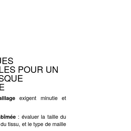
UES
LES POUR UN
ESQUE
E
exigent minutie et
illage
: évaluer la taille du
abîmée
 du tissu, et le type de maille