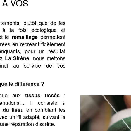
 À VOS
tements, plutôt que de les
 à la fois écologique et
t le
permettent
remaillage
rées en recréant fidèlement
anquants, pour un résultat
ez
, nous mettons
La Sirène
tionnel au service de vos
uelle différence ?
ique aux
:
tissus tissés
antalons… Il consiste à
en comblant les
e du tissu
ec un fil adapté, suivant la
 une réparation discrète.