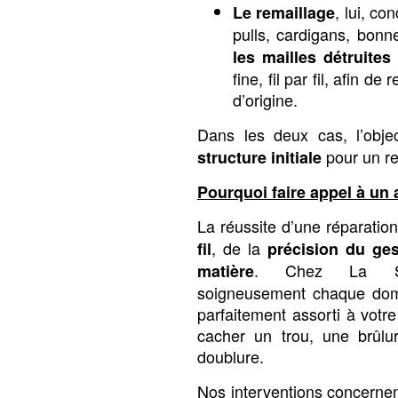
, lui, co
Le remaillage
pulls, cardigans, bonn
les mailles détruites 
fine, fil par fil, afin de
d’origine.
Dans les deux cas, l’obje
pour un re
structure initiale
Pourquoi faire appel à un a
La réussite d’une réparati
, de la
fil
précision du ges
. Chez La Sir
matière
soigneusement chaque domm
parfaitement assorti à votr
cacher un trou, une brûlu
doublure.
Nos interventions concerne